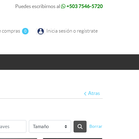
Puedes escribirnos al
+503 7546-5720
e compras
e compras
Inicia sesión o regístrate
0
Atras
Borrar