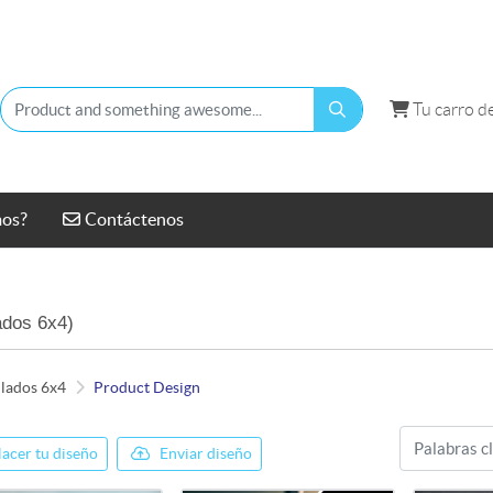
Tu carro d
Tu carro d
Contáctenos
mos?
Contáctenos
ados 6x4)
 lados 6x4
Product Design
acer tu diseño
Enviar diseño