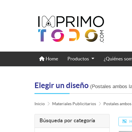
Home
Home
Productos
¿Quiénes so
Elegir un diseño
(Postales ambos l
Inicio
Materiales Publicitarios
Postales ambos
Búsqueda por categoría
H