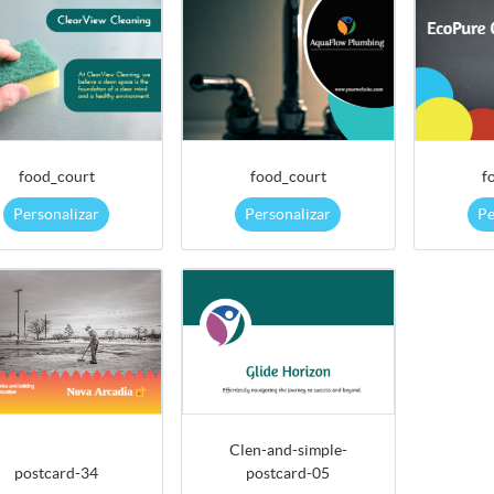
food_court
food_court
f
Personalizar
Personalizar
Pe
Clen-and-simple-
postcard-34
postcard-05