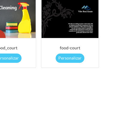
ood_court
food-court
rsonalizar
Personalizar