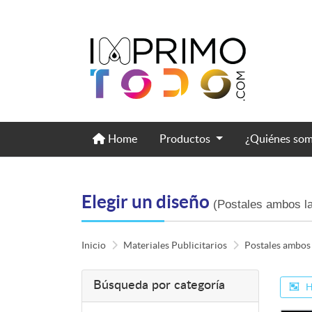
Home
Home
Productos
¿Quiénes so
Elegir un diseño
(Postales ambos l
Inicio
Materiales Publicitarios
Postales ambos
Búsqueda por categoría
H