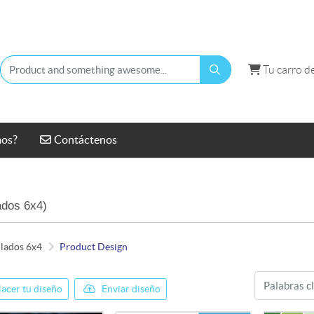
Tu carro d
Tu carro d
Contáctenos
mos?
Contáctenos
ados 6x4)
 lados 6x4
Product Design
acer tu diseño
Enviar diseño