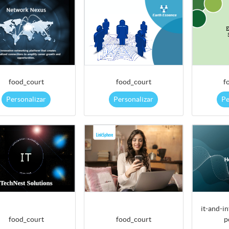
food_court
food_court
f
Personalizar
Personalizar
Pe
it-and-i
food_court
food_court
p