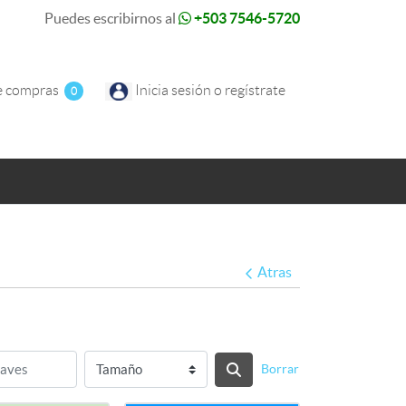
Puedes escribirnos al
+503 7546-5720
e compras
e compras
Inicia sesión o regístrate
0
Atras
Borrar