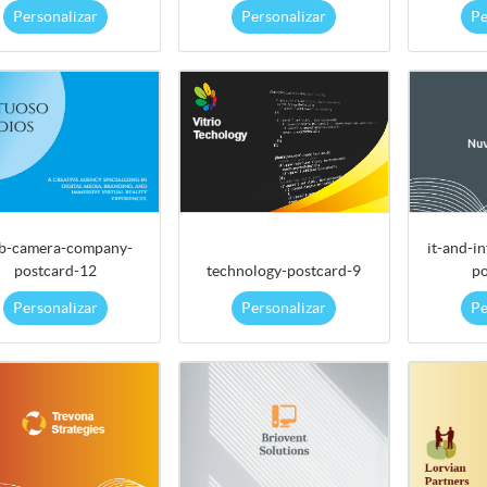
Personalizar
Personalizar
Pe
b-camera-company-
it-and-i
postcard-12
technology-postcard-9
po
Personalizar
Personalizar
Pe