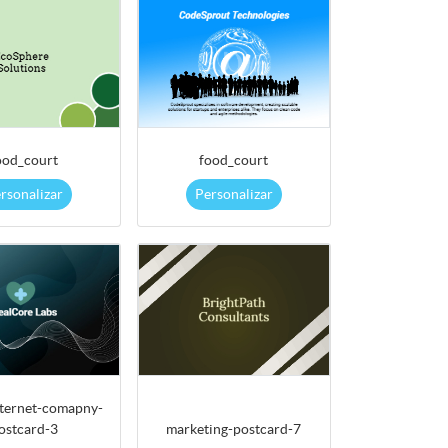
ood_court
food_court
rsonalizar
Personalizar
nternet-comapny-
ostcard-3
marketing-postcard-7