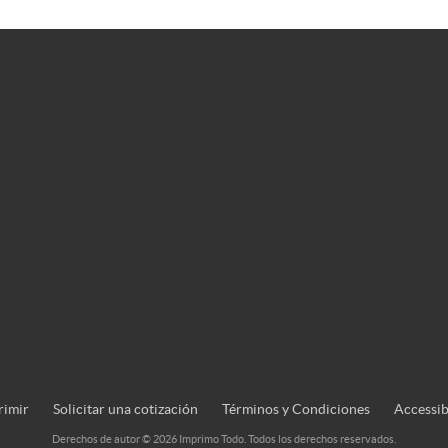
rimir
rimir
Solicitar una cotización
Términos y Condiciones
Accessib
Derechos de autor © 2026 Imprimo Todo. Todos los derechos reservados.