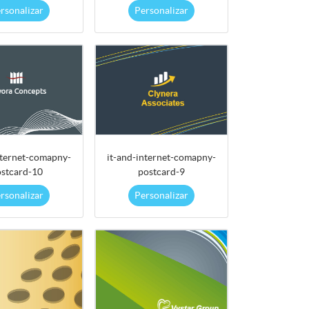
rsonalizar
Personalizar
nternet-comapny-
it-and-internet-comapny-
stcard-10
postcard-9
rsonalizar
Personalizar