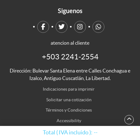
Siguenos
atencion al cliente
+503 2241-2554
Dirección: Bulevar Santa Elena entre Calles Conchagua e
Izalco, Antiguo Cuscatlán, La Libertad.
Indicaciones para imprimir
Indicaciones para imprimir
Solicitar una cotización
Términos y Condiciones
Accessibility
Mapa del Sitio
Total ( IVA incluido ):
--