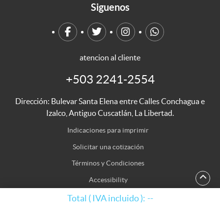
Siguenos
atencion al cliente
+503 2241-2554
Dirección: Bulevar Santa Elena entre Calles Conchagua e
Izalco, Antiguo Cuscatlán, La Libertad.
Indicaciones para imprimir
Indicaciones para imprimir
Solicitar una cotización
Términos y Condiciones
Accessibility
Mapa del Sitio
Total ( IVA incluido ):
--
Derechos de autor © 2026 Imprimo Todo. Todos los derechos reservados.