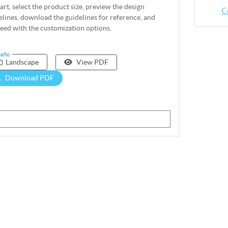
tart, select the product size, preview the design
C
elines, download the guidelines for reference, and
eed with the customization options.
año
Landscape
View PDF
Download PDF