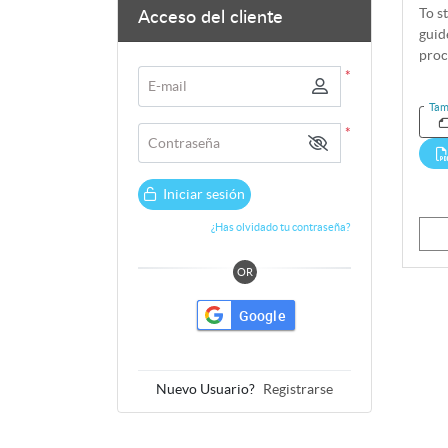
To s
Acceso del cliente
guid
proc
*
E-mail
Tam
*
Contraseña
Iniciar sesión
¿Has olvidado tu contraseña?
OR
Google
Nuevo Usuario?
Registrarse