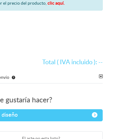
r el precio del producto,
clic aquí.
Total ( IVA incluido ):
--
envío
e gustaría hacer?
 diseño
El arte no esta listo?