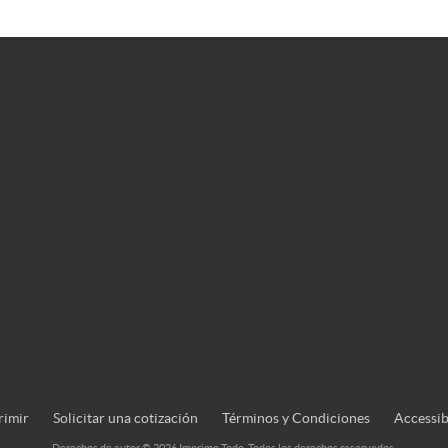
rimir
rimir
Solicitar una cotización
Términos y Condiciones
Accessib
Derechos de autor © 2026 Imprimo Todo. Todos los derechos reservados.