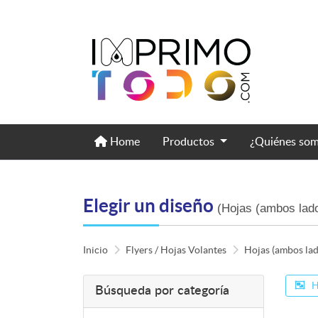
Home
Home
Productos
¿Quiénes so
Elegir un diseño
(Hojas (ambos lad
Inicio
Flyers / Hojas Volantes
Hojas (ambos lad
H
Búsqueda por categoría