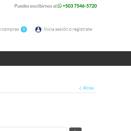
Puedes escribirnos al
+503 7546-5720
e compras
e compras
Inicia sesión o regístrate
0
Atras